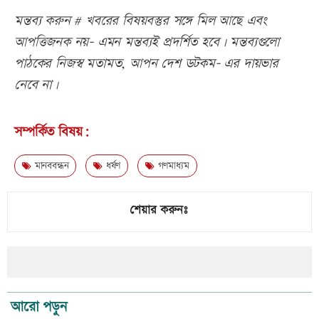
মন্তব্য করুন # খবরের বিষয়বস্তুর সঙ্গে মিল আছে এবং
আপত্তিজনক নয়- এমন মন্তব্যই প্রদর্শিত হবে। মন্তব্যগুলো
পাঠকের নিজস্ব মতামত, আপন দেশ ডটকম- এর দায়ভার
নেবে না।
সম্পর্কিত বিষয়:
মানববন্ধন
ধর্ষণ
গণমাধ্যম
শেয়ার করুনঃ
আরো পড়ুন