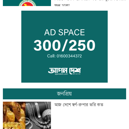
ক্ষুব্ধ ঢাকা
আজ দেশে স্বর্ণের দাম বাড়ল নাকি কমল
হৃদয় ঝড়ে এলপিএলের ফাইনালে জাফনা
জনপ্রিয়
বিশ্বজুড়ে হঠাৎ বন্ধ হাজারো হোয়াটসঅ্যাপ
আজ দেশে স্বর্ণ-রুপার ভরি কত
অ্যাকাউন্ট