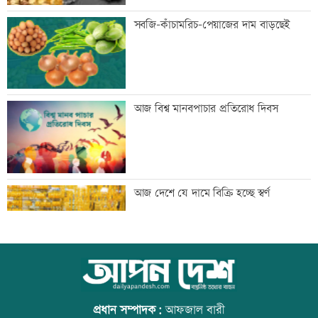
সাবেক এমপি আখতারুজ্জামান গ্রেফতার
সবজি-কাঁচামরিচ-পেয়াজের দাম বাড়ছেই
ফ্যাসিবাদের পুনরুত্থান রোধে জাতীয় ঐক্য দৃঢ়
আজ বিশ্ব মানবপাচার প্রতিরোধ দিবস
করতে হবে: মাহদী আমিন
মাগুরায় সাকিব আল হাসানের বাড়িতে হামলা
আজ দেশে যে দামে বিক্রি হচ্ছে স্বর্ণ
জুলাই সনদ নিয়ে উত্তাল কুড়িগ্রামের রাজপথ
আজ বিশ্ব বন্ধু দিবস
প্রধান সম্পাদক:
আফজাল বারী