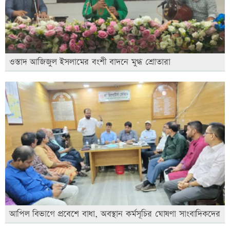
ওস্তাদ আজিজুল ইসলামের বংশী বাদনে মুগ্ধ শ্রোতারা
আপিল বিভাগে প্রবেশে বাধা, অবস্থান কর্মসূচির ঘোষণা সাংবাদিকদের