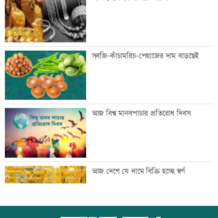
হৃদয় ঝড়ে এলপিএলের ফাইনালে জাফনা
সবজি-কাঁচামরিচ-পেয়াজের দাম বাড়ছেই
বিশ্বজুড়ে হঠাৎ বন্ধ হাজারো হোয়াটসঅ্যাপ
আজ বিশ্ব মানবপাচার প্রতিরোধ দিবস
অ্যাকাউন্ট
সাবেক এমপি আখতারুজ্জামান গ্রেফতার
আজ দেশে যে দামে বিক্রি হচ্ছে স্বর্ণ