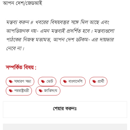
আপন দেশ/জেডআই
মন্তব্য করুন # খবরের বিষয়বস্তুর সঙ্গে মিল আছে এবং
আপত্তিজনক নয়- এমন মন্তব্যই প্রদর্শিত হবে। মন্তব্যগুলো
পাঠকের নিজস্ব মতামত, আপন দেশ ডটকম- এর দায়ভার
নেবে না।
সম্পর্কিত বিষয়:
সাধারণ সভা
ভোট
বাংলাদেশি
প্রার্থী
পররাষ্ট্রমন্ত্রী
জাতিসংঘ
শেয়ার করুনঃ