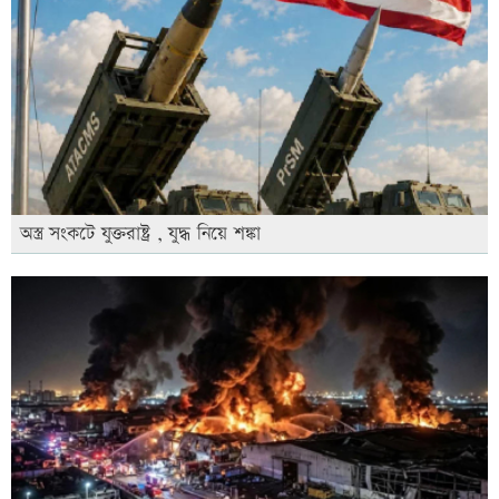
অস্ত্র সংকটে যুক্তরাষ্ট্র , যুদ্ধ নিয়ে শঙ্কা