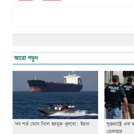
আরো পড়ুন
সব শর্ত মেনে নিলে হরমুজ খুলবো: ইরান
যুক্তরাষ্ট্রে 
গ্রেফতার