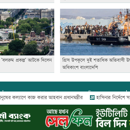
সী ’বলরুম প্রকল্প’ আটকে দিলেন
গ্রিস উপকূলে দুই শতাধিক অভিবাসী উদ্
অধিকাংশ বাংলাদেশি
প্রধান সম্পাদক:
আফজাল বারী
যাণে কাজ করার আহবান প্রধানমন্ত্রীর
হাসিনার নির্দেশে সালাহউ
প্রোমিতা আফরিন কর্তৃক সম্পাদিত ও প্রকাশিত
অফিস:
সি-৫০১, ৬ষ্ঠতলা, আল রাজী কমপ্লেক্স, ১৬৬-১৬৭
শহীদ সৈয়দ নজরুল ইসলাম সরণি, পুরানা পল্টন, ঢাকা-১০০০