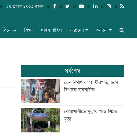
২৪ শ্রাবণ ১৪৩৩ বঙ্গাব্দ
বিনোদন
শিক্ষা
লাইফ স্টাইল
সারাদেশ
অন্যান্য
সর্বশেষ
ড্রেন নির্মাণ কাজে ধীরগতি, চরম
বিপাকে ব্যবসায়ীরা
নোয়াখালীতে পুকুরে পড়ে শিশুর
মৃত্যু