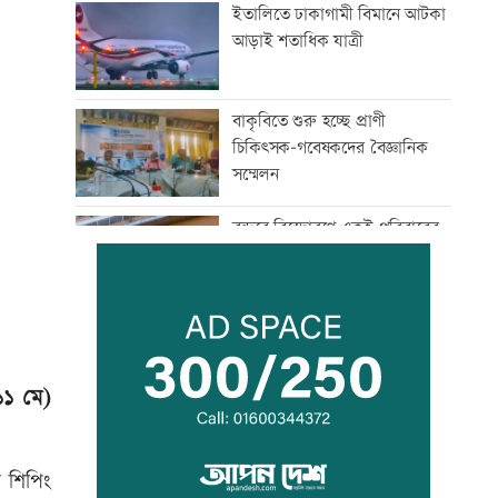
ইতালিতে ঢাকাগামী বিমানে আটকা
আড়াই শতাধিক যাত্রী
বাকৃবিতে শুরু হচ্ছে প্রাণী
চিকিৎসক-গবেষকদের বৈজ্ঞানিক
সম্মেলন
বন্দরে বিস্ফোরণে একই পরিবারের
৩ জন দগ্ধ
পাঁচ আর্থিক প্রতিষ্ঠান বন্ধের
অনুমোদন, রোববার প্রশাসক
নিয়োগ
১১ মে)
ঢাকা-ময়মনসিংহ রেল যোগাযোগ
স্বাভাবিক
ড শিপিং