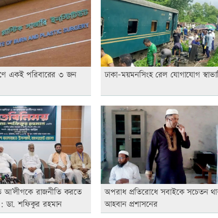
োরণে একই পরিবারের ৩ জন
ঢাকা-ময়মনসিংহ রেল যোগাযোগ স্বাভা
ে আ’লীগকে রাজনীতি করতে
অপরাধ প্রতিরোধে সবাইকে সচেতন থা
়: ডা. শফিকুর রহমান
আহবান প্রশাসনের