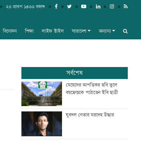
২৩ শ্রাবণ ১৪৩৩ বঙ্গাব্দ
বিনোদন
শিক্ষা
লাইফ স্টাইল
সারাদেশ
অন্যান্য
সর্বশেষ
মেয়েদের আপত্তিকর ছবি তুলে
বয়ফ্রেন্ডকে পাঠাতেন ইবি ছাত্রী
যুবদল নেতার মরদেহ উদ্ধার