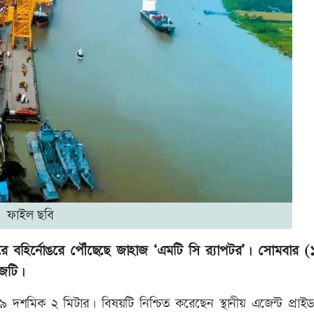
ফাইল ছবি
দরে বহির্নোঙরে পৌঁছেছে জাহাজ ‘এমটি সি র‌্যাপটর’। সোমবার (
াজটি।
৮৯ দশমিক ২ মিটার। বিষয়টি নিশ্চিত করেছেন স্থানীয় এজেন্ট প্রাই