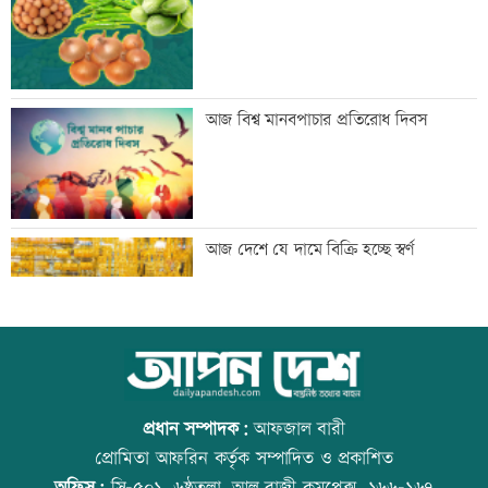
মেঘনার ভাঙনরোধে জিও ব্যাগ প্রকল্পে
আজ বিশ্ব মানবপাচার প্রতিরোধ দিবস
অনিয়ম, এলাকাবাসীর মানববন্ধন
বাংলাদেশি পাঁচ হাজার কৃষি শ্রমিক নেবে
আজ দেশে যে দামে বিক্রি হচ্ছে স্বর্ণ
ওমান
স্বর্ণ খাতকে আনুষ্ঠানিক কাঠামোয় আনছে
আজ বিশ্ব বন্ধু দিবস
সরকার, মতামত চাইল মন্ত্রণালয়
প্রধান সম্পাদক:
আফজাল বারী
প্রোমিতা আফরিন কর্তৃক সম্পাদিত ও প্রকাশিত
অফিস:
সি-৫০১, ৬ষ্ঠতলা, আল রাজী কমপ্লেক্স, ১৬৬-১৬৭