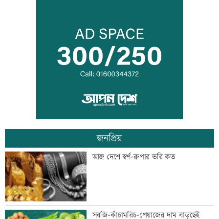
তনু হত্যার আসামি সাবেক সেনাসদস্য
হাফিজুরকে আত্মসমর্পণের নির্দেশ
দুদকের মামলায় ঢাকা ব্যাংকের ৪ কর্মকর্তার
কারাদণ্ড
জনপ্রিয়
জিয়াউর রহমান দেশে প্রথম সবুজ বিপ্লবের
আজ দেশে স্বর্ণ-রুপার ভরি কত
ডাক দিয়েছিলেন: পরিবেশমন্ত্রী
প্রথম শ্রেণিতে ভর্তি লটারিতে
সবজি-কাঁচামরিচ-পেয়াজের দাম বাড়ছেই