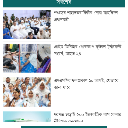
সর্বশেষ
শশুড়ের শাহাদতবার্ষিকীর দোয়া মাহফিলে
প্রধানমন্ত্রী
প্রাইম মিনিস্টার গোল্ডকাপ ফুটবল টুর্নামেন্টে
সংঘর্ষ, আহত ২৪
এসএসসির ফলপ্রকাশ ১০ আগস্ট, যেভাবে
জানা যাবে
দরপত্র ছাড়াই ২০০ ইলেকট্রিক বাস কেনার
নীতিগত অনুমোদন