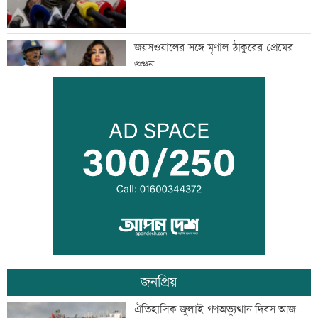
জয়সওয়ালের সঙ্গে মৃণাল ঠাকুরের প্রেমের
গুঞ্জন
ইউএনওদের মানুষের কল্যাণে কাজ করার
আহবান প্রধানমন্ত্রীর
কালীগঞ্জে ৩ মাদকসেবীকে কারাদণ্ড
জনপ্রিয়
স্বেচ্ছাসেবী ফোরামের মাসব্যাপী আবৃত্তি
ঐতিহাসিক জুলাই গণঅভ্যুত্থান দিবস আজ
চিত্রাঙ্কন প্রতিযোগিতা