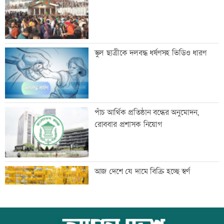
শাক ধুতে গিয়ে গৃহবধূর মৃত্যু
স্কুল ছাত্রীকে দলবদ্ধ ধর্ষণসহ ভিডিও ধারণ
হাসিনার নির্দেশে সালাহউদ্দিন আহমদকে গুম
পাঁচ আর্থিক প্রতিষ্ঠান বন্ধের অনুমোদন,
করা হয়: তদন্ত
রোববার প্রশাসক নিয়োগ
তরুণদের নেতৃত্বেই প্রযুক্তিনির্ভর উন্নয়ন হবে:
আজ দেশে যে দামে বিক্রি হচ্ছে স্বর্ণ
তথ্যপ্রযুক্তিমন্ত্রী