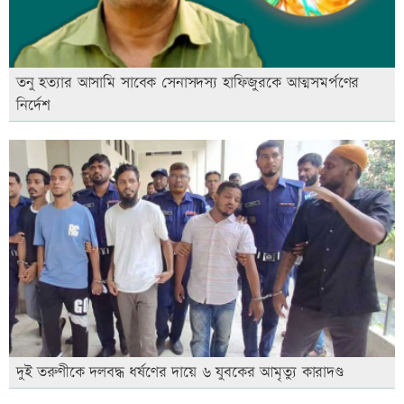
তনু হত্যার আসামি সাবেক সেনাসদস্য হাফিজুরকে আত্মসমর্পণের
নির্দেশ
দুই তরুণীকে দলবদ্ধ ধর্ষণের দায়ে ৬ যুবকের আমৃত্যু কারাদণ্ড