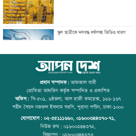
নতুন নির্বাহী আদেশ
টেলিভিশনে আজকের যত খেলা
স্কুল ছাত্রীকে দলবদ্ধ ধর্ষণসহ ভিডিও ধারণ
শুক্রবার রাজধানীর যেসব মার্কেট-দর্শনীয় স্থান
আজ বিশ্ব বন্ধু দিবস
বন্ধ
প্রধান সম্পাদক:
আফজাল বারী
প্রোমিতা আফরিন কর্তৃক সম্পাদিত ও প্রকাশিত
অফিস:
সি-৫০১, ৬ষ্ঠতলা, আল রাজী কমপ্লেক্স, ১৬৬-১৬৭
সাতসকালে সড়কে ঝরল ছয় প্রাণ
প্রতিমন্ত্রীকে ঘিরে ভাইরাল ভিডিওতে ছবি
শহীদ সৈয়দ নজরুল ইসলাম সরণি, পুরানা পল্টন, ঢাকা-১০০০
জুড়ে অপপ্রচার: এলিন
যোগাযোগ:
০২-৫৫১১১৬৬০
,
০১৬০০৩৪৪৩৭০-৭১,
নিউজ রুম:
০১৬০০৩৪৪৩৭২,
বিজ্ঞাপন:
০১৬০০৩৪৪৩৭৩