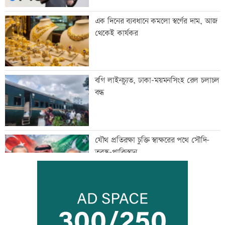
এক দিনের ব্যবধানে কমলো স্বর্ণের দাম, আজ
থেকেই কার্যকর
বগি লাইনচ্যুত, ঢাকা-ময়মনসিংহ রেল চলাচল
বন্ধ
যৌথ প্রতিরক্ষা চুক্তি স্বাক্ষরের পথে সৌদি-
তুরস্ক-পাকিস্তান
বিশ্ববাজারে ফের বাড়ল জ্বালানি তেলের দাম