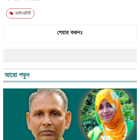
আইনজীবী
শেয়ার করুনঃ
আরো পড়ুন