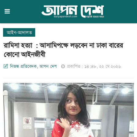
আইন-আদালত
রামিসা হত্যা : আসামিপক্ষে লড়বেন না ঢাকা বারের
কোনো আইনজীবী
নিজস্ব প্রতিবেদক, আপন দেশ
প্রকাশিত: ১৪:৪৮, ২২ মে ২০২৬