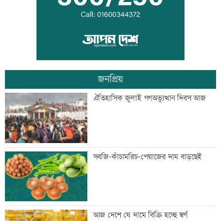
সিলেটে দুই বাসের সংঘর্ষে প্রাণ গেল
আটজনের
জনপ্রিয়
দুপুরের মধ্যে ঝোড়ো হাওয়াসহ বজ্রবৃষ্টি হতে
ঐতিহাসিক জুলাই গণঅভ্যুত্থান দিবস আজ
পারে যেসব অঞ্চলে
ডিএমপির ১২ ঊর্ধ্বতন কর্মকর্তাকে বদলি
সবজি-কাঁচামরিচ-পেয়াজের দাম বাড়ছেই
জন্মসূত্রে নাগরিকত্ব সীমিত করতে ট্রাম্পের
আজ দেশে যে দামে বিক্রি হচ্ছে স্বর্ণ