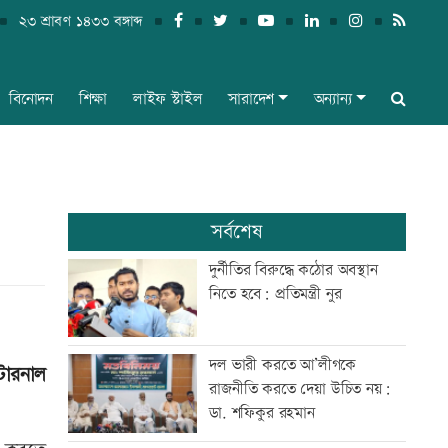
২৩ শ্রাবণ ১৪৩৩ বঙ্গাব্দ
বিনোদন
শিক্ষা
লাইফ স্টাইল
সারাদেশ
অন্যান্য
সর্বশেষ
দুর্নীতির বিরুদ্ধে কঠোর অবস্থান
নিতে হবে: প্রতিমন্ত্রী নুর
দল ভারী করতে আ’লীগকে
টারনাল
রাজনীতি করতে দেয়া উচিত নয়:
ডা. শফিকুর রহমান