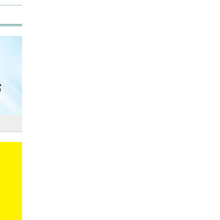
বিশ্ব মাতৃদুগ্ধ দিবস আজ
আজ দেশে স্বর্ণের দাম বাড়ল নাকি
কমলো
আনসার-ভিডিপির উদ্যোগে সড়ক
সংস্কার
আজ অস্ট্রেলিয়ার উদ্দেশ্যে দেশ
ছাড়বেন শান্তরা
রাজধানীতে ট্রেনের ধাক্কায়