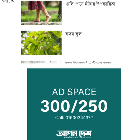
ন করতে
খালি পায়ে হাঁটার উপকারিতা
কদম ফুল
হাম উপসর্গে ৩ শিশুর মৃত্যু
সরকার গণমাধ্যমে সুস্থ-টেকসই
পরিবেশ নিশ্চিত করতে চায়:
তথ্যমন্ত্রী
কিসের হাসিনা! শুধু আওয়াজ-
টাওয়াজ শোনা যায়: স্বরাষ্ট্রমন্ত্রী