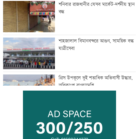
শনিবার রাজধানীর যেসব মার্কেট-দর্শনীয় স্থান
বন্ধ
শাহজালাল বিমানবন্দরে আগুন, সাময়িক বন্ধ
যাত্রীসেবা
গ্রিস উপকূলে দুই শতাধিক অভিবাসী উদ্ধার,
অধিকাংশ বাংলাদেশি
অস্থির বাজারে আজ স্বর্ণের ভরি কত