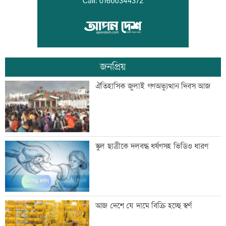
মেয়েদের আপত্তিকর ছবি তুলে বয়ফ্রেন্ডকে
পাঠাতেন ইবি ছাত্রী
জনপ্রিয়
যুবদল নেতার মরদেহ উদ্ধার
ঐতিহাসিক জুলাই গণঅভ্যুত্থান দিবস আজ
ইতালিতে ঢাকাগামী বিমানে আটকা আড়াই
স্কুল ছাত্রীকে দলবদ্ধ ধর্ষণসহ ভিডিও ধারণ
শতাধিক যাত্রী
বাকৃবিতে শুরু হচ্ছে প্রাণী চিকিৎসক-
আজ দেশে যে দামে বিক্রি হচ্ছে স্বর্ণ
গবেষকদের বৈজ্ঞানিক সম্মেলন