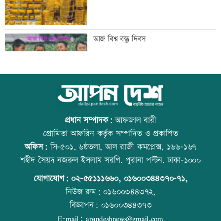
বন্দরে বিস্ফোরণে একই পরিবারের ৩ জন দগ্ধ
আজ বিশ্ব বন্ধু দিবস
পাঁচ আর্থিক প্রতিষ্ঠান বন্ধের অনুমোদন,
উত্থান-পতনের বাজারে আজ স্বর্ণের ভরি কত
রোববার প্রশাসক নিয়োগ
প্রধান সম্পাদক:
আফজাল বারী
প্রোমিতা আফরিন কর্তৃক সম্পাদিত ও প্রকাশিত
অফিস:
সি-৫০১, ৬ষ্ঠতলা, আল রাজী কমপ্লেক্স, ১৬৬-১৬৭
ঢাকা-ময়মনসিংহ রেল যোগাযোগ স্বাভাবিক
কোরআন-হাদিসে নামাজ না পড়ার শাস্তি
শহীদ সৈয়দ নজরুল ইসলাম সরণি, পুরানা পল্টন, ঢাকা-১০০০
যোগাযোগ:
০২-৫৫১১১৬৬০
,
০১৬০০৩৪৪৩৭০-৭১,
নিউজ রুম:
০১৬০০৩৪৪৩৭২,
বিজ্ঞাপন:
০১৬০০৩৪৪৩৭৩
সিঙ্গাপুর থেকে এক কার্গো এলএনজি কিনবে
আজ স্বর্ণ-রুপা যে দামে বিক্রি হচ্ছে
E-mail:
apandeshnews@gmail.com
সরকার