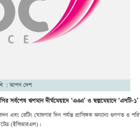
বি : আপন দেশ
এলসির সর্বশেষ ঋণমান দীর্ঘমেয়াদে ‘‌এএএ’ ও স্বল্পমেয়াদে ‘‌এসটি-১’
বেদন এবং রেটিং ঘোষণার দিন পর্যন্ত প্রাসিঙ্গক অন্যান্য গুণগত ও প
 লিমিটেড (ইসিআরএল)।