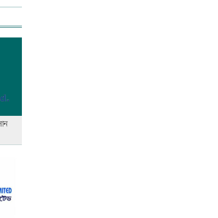
আজ স্বর্ণ-রুপা যে দামে বিক্রি হচ্ছে
আজ দেশে স্বর্ণের দাম বাড়ল নাকি
কমলো
কসান
আনসার-ভিডিপির উদ্যোগে সড়ক
সংস্কার
আজ অস্ট্রেলিয়ার উদ্দেশ্যে দেশ
ছাড়বেন শান্তরা
রাজধানীতে ট্রেনের ধাক্কায়