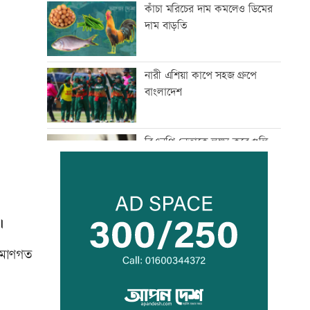
কাঁচা মরিচের দাম কমলেও ডিমের
দাম বাড়তি
নারী এশিয়া কাপে সহজ গ্রুপে
বাংলাদেশ
বিএনপি নেতাকে লক্ষ্য করে গুলি,
সহযোগী গুলিবিদ্ধ
কর্মক্ষেত্রে দায়িত্ব পালনও ইবাদতের
।
অংশ
রিমাণগত
শিশুদের সুরক্ষায় ব্যর্থ, মেটাকে
সাড়ে ১১ হাজার কোটি টাকা
জরিমানা