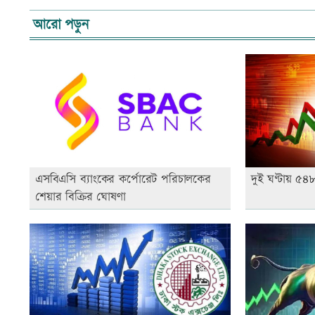
আরো পড়ুন
এসবিএসি ব্যাংকের কর্পোরেট পরিচালকের
দুই ঘণ্টায় ৫
শেয়ার বিক্রির ঘোষণা