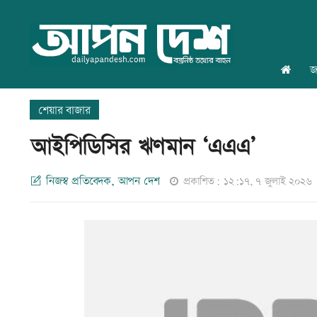
জ
শেয়ার বাজার
আইপিডিসির ঋণমান ‘এএএ’
নিজস্ব প্রতিবেদক, আপন দেশ
প্রকাশিত: ১২:১৭, ৭ জুলাই ২০২৬