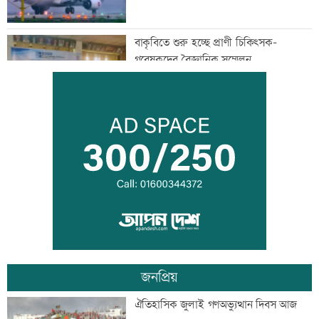
বাকৃবিতে শুরু হচ্ছে প্রাণী চিকিৎসক-
গবেষকদের বৈজ্ঞানিক সম্মেলন
বন্দরে বিস্ফোরণে একই পরিবারের ৩ জন দগ্ধ
পাঁচ আর্থিক প্রতিষ্ঠান বন্ধের অনুমোদন,
রোববার প্রশাসক নিয়োগ
জনপ্রিয়
ঢাকা-ময়মনসিংহ রেল যোগাযোগ স্বাভাবিক
ঐতিহাসিক জুলাই গণঅভ্যুত্থান দিবস আজ