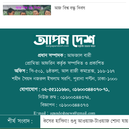
গুরুত্বপূর্ণ ব্যক্তিদের নিয়ে অপপ্রচারের বিরুদ্ধে
আজ বিশ্ব বন্ধু দিবস
সতর্ক করল পুলিশ
নিরাপত্তা পেলে দেশে ফিরতে চান সাকিব
কোরআন-হাদিসে নামাজ না পড়ার শাস্তি
প্রধান সম্পাদক:
আফজাল বারী
প্রোমিতা আফরিন কর্তৃক সম্পাদিত ও প্রকাশিত
অফিস:
সি-৫০১, ৬ষ্ঠতলা, আল রাজী কমপ্লেক্স, ১৬৬-১৬৭
সাকিবের দেশে ফেরার সুযোগ নেই: ক্রীড়া
উত্থান-পতনের বাজারে আজ স্বর্ণের ভরি কত
শহীদ সৈয়দ নজরুল ইসলাম সরণি, পুরানা পল্টন, ঢাকা-১০০০
প্রতিমন্ত্রী
যোগাযোগ:
০২-৫৫১১১৬৬০
,
০১৬০০৩৪৪৩৭০-৭১,
নিউজ রুম:
০১৬০০৩৪৪৩৭২,
বিজ্ঞাপন:
০১৬০০৩৪৪৩৭৩
শিল্পকলায় বিনামূল্যে ৬ সিনেমা দেখা যাবে
আজ স্বর্ণ-রুপা যে দামে বিক্রি হচ্ছে
E-mail:
apandeshnews@gmail.com
শীর্ষ সংবাদ:
নবে সরকার
কিসের হাসিনা! শুধু আওয়াজ-টাওয়াজ শোনা যায়: স্বরাষ্ট্রমন্ত
©
২০২৬ |
আপন দেশ ডটকম
কর্তৃক সর্বসত্ব ® সংরক্ষিত | উন্নয়নে