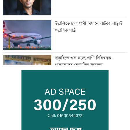
ইতালিতে ঢাকাগামী বিমানে আটকা আড়াই
শতাধিক যাত্রী
বাকৃবিতে শুরু হচ্ছে প্রাণী চিকিৎসক-
গবেষকদের বৈজ্ঞানিক সম্মেলন
বন্দরে বিস্ফোরণে একই পরিবারের ৩ জন দগ্ধ
পাঁচ আর্থিক প্রতিষ্ঠান বন্ধের অনুমোদন,