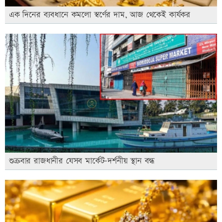
এক দিনের ব্যবধানে কমলো স্বর্ণের দাম, আজ থেকেই কার্যকর
শুক্রবার রাজধানীর যেসব মার্কেট-দর্শনীয় স্থান বন্ধ