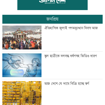
রোববার প্রশাসক নিয়োগ
জনপ্রিয়
ঢাকা-ময়মনসিংহ রেল যোগাযোগ স্বাভাবিক
ঐতিহাসিক জুলাই গণঅভ্যুত্থান দিবস আজ
সিঙ্গাপুর থেকে এক কার্গো এলএনজি কিনবে
স্কুল ছাত্রীকে দলবদ্ধ ধর্ষণসহ ভিডিও ধারণ
সরকার
মান্দায় ২৯৬ বোতলসহ দুই মাদক কারবারি
আজ দেশে যে দামে বিক্রি হচ্ছে স্বর্ণ
আটক