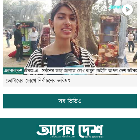
ভোটারের চোখে নির্বাচনের ভবিষৎ
সব ভিডিও