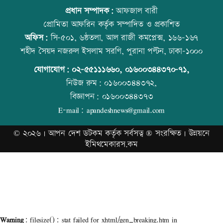
প্রধান সম্পাদক:
আফজাল বারী
প্রোমিতা আফরিন কর্তৃক সম্পাদিত ও প্রকাশিত
অফিস:
সি-৫০১, ৬ষ্ঠতলা, আল রাজী কমপ্লেক্স, ১৬৬-১৬৭
শহীদ সৈয়দ নজরুল ইসলাম সরণি, পুরানা পল্টন, ঢাকা-১০০০
যোগাযোগ:
০২-৫৫১১১৬৬০
,
০১৬০০৩৪৪৩৭০-৭১,
নিউজ রুম:
০১৬০০৩৪৪৩৭২,
বিজ্ঞাপন:
০১৬০০৩৪৪৩৭৩
E-mail:
apandeshnews@gmail.com
©
২০২৬ |
আপন দেশ ডটকম
কর্তৃক সর্বসত্ব ® সংরক্ষিত | উন্নয়নে
ইমিথমেকারস.কম
Warning
: filesize(): stat failed for xhtml/gen_breaking.htm in