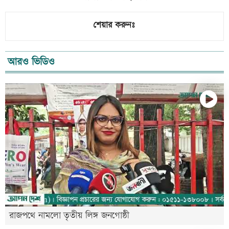
শেয়ার করুনঃ
আরও ভিডিও
রাজপথে নামলো তৃতীয় লিঙ্গ জনগোষ্ঠী