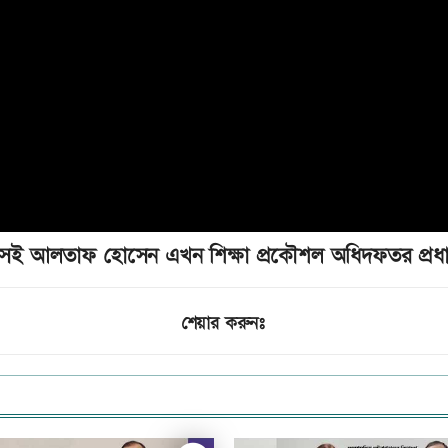
েই আলতাফ হোসেন এখন শিক্ষা প্রকৌশল অধিদফতর প্রধ
শেয়ার করুনঃ