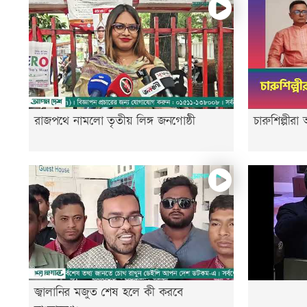
রাজপথে নামলো তৃতীয় লিঙ্গ জনগোষ্ঠী
চারুশিল্পীর
জ্বালানির মজুত শেষ হলে কী করবে