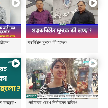
রীদের
মস্তবিহীন দুদকে কী হচ্ছে?
ন কতটুকু?
ভোটারের চোখে নির্বাচনের ভবিষৎ