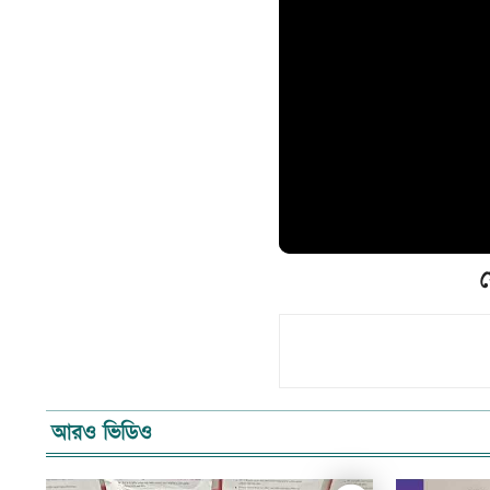
স
আরও ভিডিও