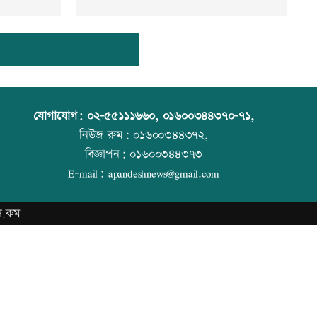
যোগাযোগ:
০২-৫৫১১১৬৬০
,
০১৬০০৩৪৪৩৭০-৭১,
নিউজ রুম:
০১৬০০৩৪৪৩৭২,
বিজ্ঞাপন:
০১৬০০৩৪৪৩৭৩
E-mail:
apandeshnews@gmail.com
স.কম